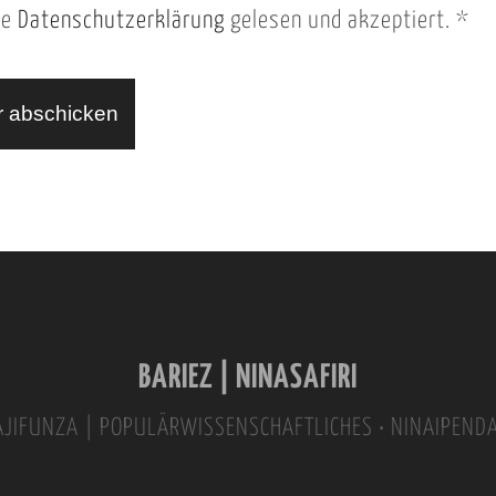
ie
Datenschutzerklärung
gelesen und akzeptiert.
*
BARIEZ | NINASAFIRI
INAJIFUNZA | POPULÄRWISSENSCHAFTLICHES • NINAIPEND