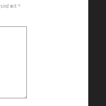
r sind mit
*