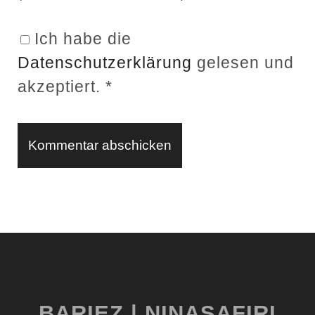
U
R
Ich habe die
L
Datenschutzerklärung
gelesen und
akzeptiert.
*
BARIEZ | NINASAFIRI