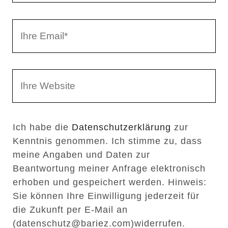
r
I
N
h
a
r
m
W
e
e
e
E
b
m
Ich habe die
Datenschutzerklärung
zur
s
a
Kenntnis genommen. Ich stimme zu, dass
e
i
meine Angaben und Daten zur
i
l
Beantwortung meiner Anfrage elektronisch
t
erhoben und gespeichert werden. Hinweis:
Sie können Ihre Einwilligung jederzeit für
e
die Zukunft per E-Mail an
n
(datenschutz@bariez.com)widerrufen.