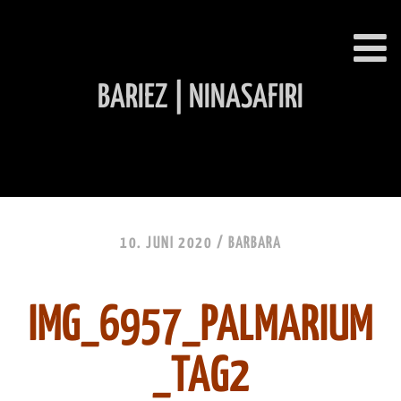
BARIEZ | NINASAFIRI
INHALT ÜBERSPRINGEN
10. JUNI 2020 /
BARBARA
IMG_6957_PALMARIUM
_TAG2