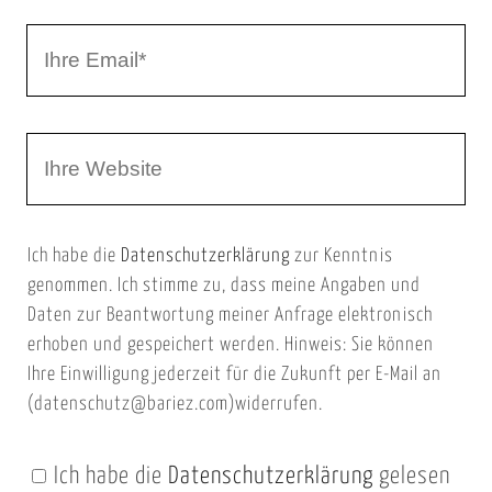
r
I
N
h
a
r
m
W
e
e
e
E
b
m
Ich habe die
Datenschutzerklärung
zur Kenntnis
s
a
genommen. Ich stimme zu, dass meine Angaben und
e
i
Daten zur Beantwortung meiner Anfrage elektronisch
i
l
erhoben und gespeichert werden. Hinweis: Sie können
t
Ihre Einwilligung jederzeit für die Zukunft per E-Mail an
(datenschutz@bariez.com)widerrufen.
e
n
Ich habe die
Datenschutzerklärung
gelesen
U