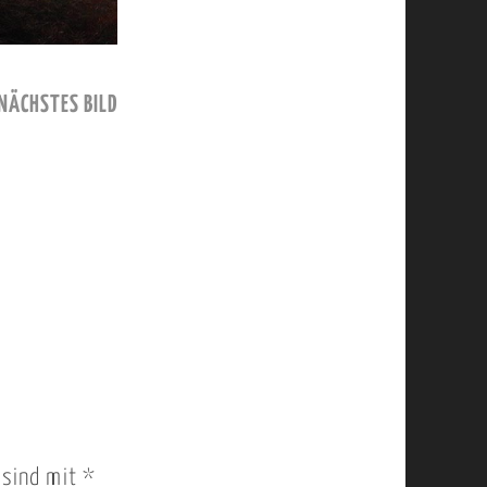
NÄCHSTES BILD
r sind mit
*