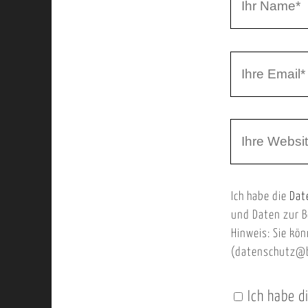
r
h
r
I
N
h
a
r
m
W
e
e
e
E
b
m
Ich habe die
Dat
s
a
und Daten zur B
e
i
Hinweis: Sie kön
i
l
(datenschutz@b
t
e
Ich habe d