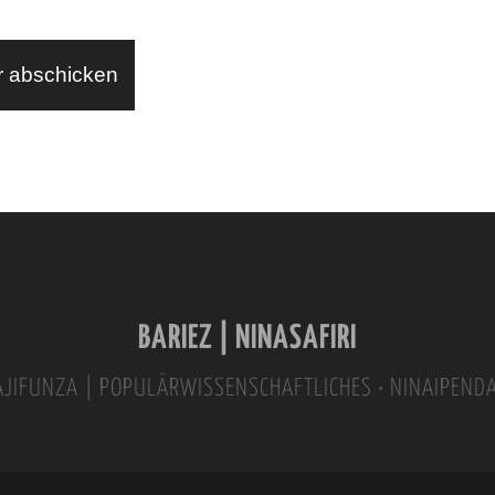
BARIEZ | NINASAFIRI
INAJIFUNZA | POPULÄRWISSENSCHAFTLICHES • NINAIPEND