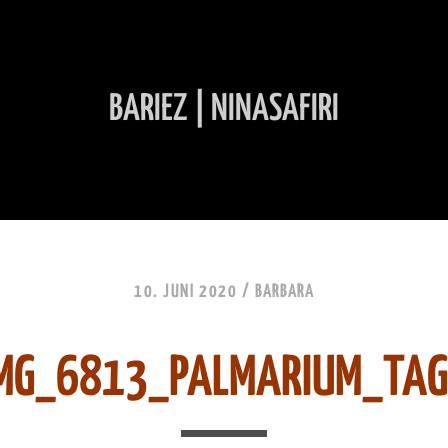
BARIEZ | NINASAFIRI
INHALT ÜBERSPRINGEN
10. JUNI 2020 /
BARBARA
MG_6813_PALMARIUM_TA