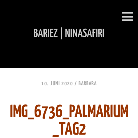
BARIEZ | NINASAFIRI
INHALT ÜBERSPRINGEN
10. JUNI 2020 /
BARBARA
IMG_6736_PALMARIUM
_TAG2