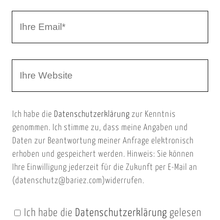
r
I
N
h
a
r
m
W
e
e
e
E
b
m
Ich habe die
Datenschutzerklärung
zur Kenntnis
s
a
genommen. Ich stimme zu, dass meine Angaben und
e
i
Daten zur Beantwortung meiner Anfrage elektronisch
i
l
erhoben und gespeichert werden. Hinweis: Sie können
t
Ihre Einwilligung jederzeit für die Zukunft per E-Mail an
(datenschutz@bariez.com)widerrufen.
e
n
Ich habe die
Datenschutzerklärung
gelesen
U