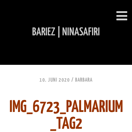
BARIEZ | NINASAFIRI
INHALT ÜBERSPRINGEN
10. JUNI 2020 /
BARBARA
IMG_6723_PALMARIUM
_TAG2