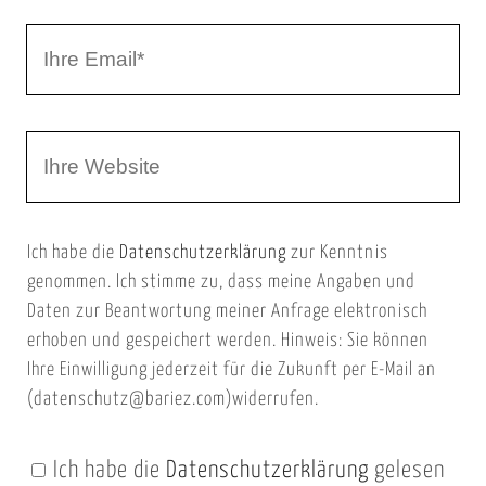
r
I
N
h
a
r
m
W
e
e
e
E
b
m
Ich habe die
Datenschutzerklärung
zur Kenntnis
s
a
genommen. Ich stimme zu, dass meine Angaben und
e
i
Daten zur Beantwortung meiner Anfrage elektronisch
i
l
erhoben und gespeichert werden. Hinweis: Sie können
t
Ihre Einwilligung jederzeit für die Zukunft per E-Mail an
(datenschutz@bariez.com)widerrufen.
e
n
Ich habe die
Datenschutzerklärung
gelesen
U