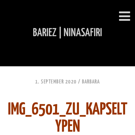
BARIEZ | NINASAFIRI
INHALT ÜBERSPRINGEN
1. SEPTEMBER 2020 /
BARBARA
IMG_6501_ZU_KAPSELT
YPEN