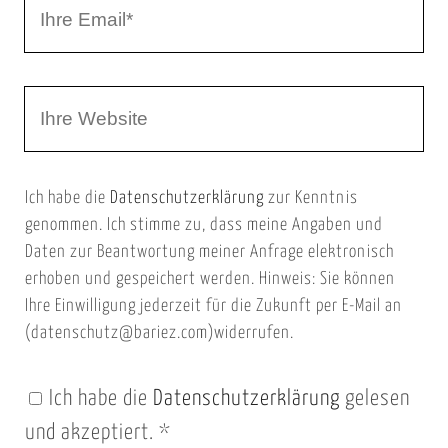
I
N
h
a
r
m
W
e
e
e
E
b
m
Ich habe die
Datenschutzerklärung
zur Kenntnis
s
a
genommen. Ich stimme zu, dass meine Angaben und
e
i
Daten zur Beantwortung meiner Anfrage elektronisch
i
l
erhoben und gespeichert werden. Hinweis: Sie können
t
Ihre Einwilligung jederzeit für die Zukunft per E-Mail an
(datenschutz@bariez.com)widerrufen.
e
n
Ich habe die
Datenschutzerklärung
gelesen
U
und akzeptiert.
*
R