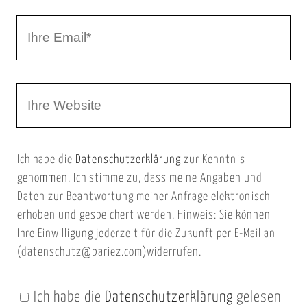
r
I
N
h
a
r
m
W
e
e
e
E
b
m
Ich habe die
Datenschutzerklärung
zur Kenntnis
s
a
genommen. Ich stimme zu, dass meine Angaben und
e
i
Daten zur Beantwortung meiner Anfrage elektronisch
i
l
erhoben und gespeichert werden. Hinweis: Sie können
t
Ihre Einwilligung jederzeit für die Zukunft per E-Mail an
(datenschutz@bariez.com)widerrufen.
e
n
Ich habe die
Datenschutzerklärung
gelesen
U