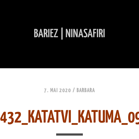
BARIEZ | NINASAFIRI
INHALT ÜBERSPRINGEN
7. MAI 2020 /
BARBARA
6432_KATATVI_KATUMA_0