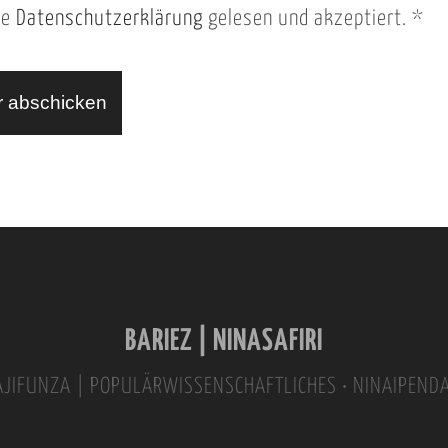
ie
Datenschutzerklärung
gelesen und akzeptiert.
*
BARIEZ | NINASAFIRI
INAJIFUNZA | POPULÄRWISSENSCHAFTLICHES • NINAIPEND