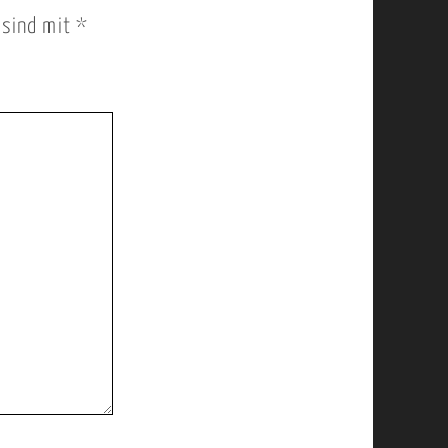
r sind mit
*