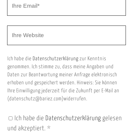
I
N
h
a
r
m
W
e
e
e
E
b
m
Ich habe die
Datenschutzerklärung
zur Kenntnis
s
a
genommen. Ich stimme zu, dass meine Angaben und
e
i
Daten zur Beantwortung meiner Anfrage elektronisch
i
l
erhoben und gespeichert werden. Hinweis: Sie können
t
Ihre Einwilligung jederzeit für die Zukunft per E-Mail an
(datenschutz@bariez.com)widerrufen.
e
n
Ich habe die
Datenschutzerklärung
gelesen
U
und akzeptiert.
*
R