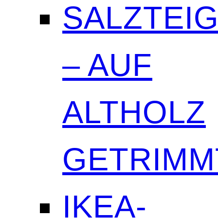
SALZTEI
– AUF
ALTHOLZ
GETRIMM
IKEA-