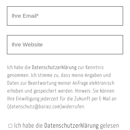
r
I
N
h
a
r
m
W
e
e
e
E
b
m
Ich habe die
Datenschutzerklärung
zur Kenntnis
s
a
genommen. Ich stimme zu, dass meine Angaben und
e
i
Daten zur Beantwortung meiner Anfrage elektronisch
i
l
erhoben und gespeichert werden. Hinweis: Sie können
t
Ihre Einwilligung jederzeit für die Zukunft per E-Mail an
(datenschutz@bariez.com)widerrufen.
e
n
Ich habe die
Datenschutzerklärung
gelesen
U