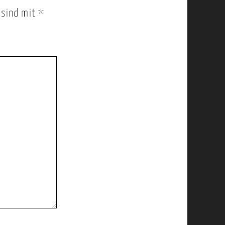
r sind mit
*