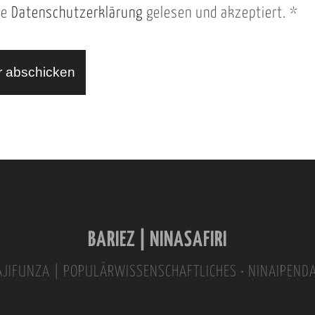
ie
Datenschutzerklärung
gelesen und akzeptiert.
*
BARIEZ | NINASAFIRI
INAJIFUNZA | POPULÄRWISSENSCHAFTLICHES • NINAIPEND