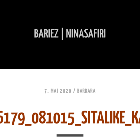
BARIEZ | NINASAFIRI
INHALT ÜBERSPRINGEN
7. MAI 2020 /
BARBARA
6179_081015_SITALIKE_K