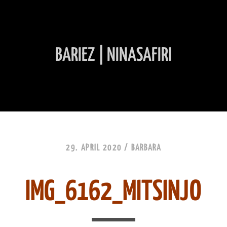
BARIEZ | NINASAFIRI
INHALT ÜBERSPRINGEN
29. APRIL 2020 /
BARBARA
IMG_6162_MITSINJO