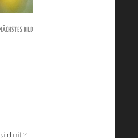
NÄCHSTES BILD
r sind mit
*