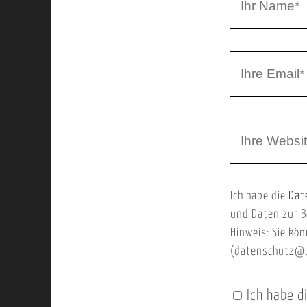
r
h
r
I
N
h
a
r
m
W
e
e
e
E
b
m
Ich habe die
Dat
s
a
und Daten zur B
e
i
Hinweis: Sie kön
i
l
(datenschutz@b
t
e
Ich habe d