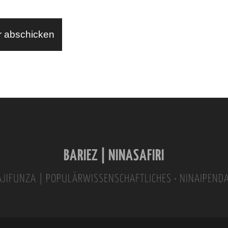
BARIEZ | NINASAFIRI
INAJIFUNZA | POPULÄRWISSENSCHAFTLICHES • NINAIPEND