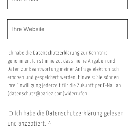
h
a
r
m
W
e
e
e
E
b
m
Ich habe die
Datenschutzerklärung
zur Kenntnis
s
a
genommen. Ich stimme zu, dass meine Angaben und
e
i
Daten zur Beantwortung meiner Anfrage elektronisch
i
l
erhoben und gespeichert werden. Hinweis: Sie können
t
Ihre Einwilligung jederzeit für die Zukunft per E-Mail an
(datenschutz@bariez.com)widerrufen.
e
n
Ich habe die
Datenschutzerklärung
gelesen
U
und akzeptiert.
*
R