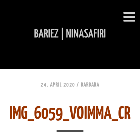
BARIEZ | NINASAFIRI
INHALT ÜBERSPRINGEN
24. APRIL 2020 /
BARBARA
IMG_6059_VOIMMA_CR