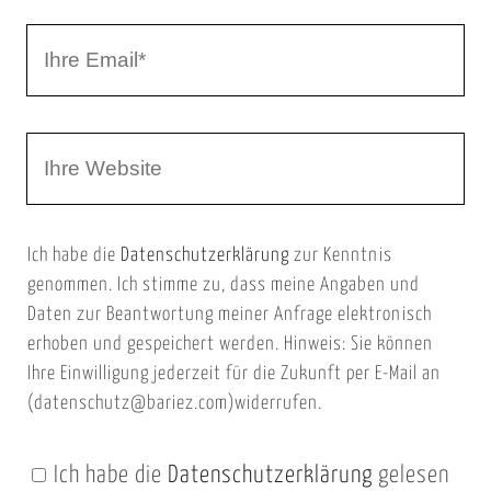
r
I
N
h
a
r
m
W
e
e
e
E
b
m
Ich habe die
Datenschutzerklärung
zur Kenntnis
s
a
genommen. Ich stimme zu, dass meine Angaben und
e
i
Daten zur Beantwortung meiner Anfrage elektronisch
i
l
erhoben und gespeichert werden. Hinweis: Sie können
t
Ihre Einwilligung jederzeit für die Zukunft per E-Mail an
(datenschutz@bariez.com)widerrufen.
e
n
Ich habe die
Datenschutzerklärung
gelesen
U