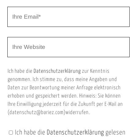
r
I
N
h
a
r
m
W
e
e
e
E
b
m
Ich habe die
Datenschutzerklärung
zur Kenntnis
s
a
genommen. Ich stimme zu, dass meine Angaben und
e
i
Daten zur Beantwortung meiner Anfrage elektronisch
i
l
erhoben und gespeichert werden. Hinweis: Sie können
t
Ihre Einwilligung jederzeit für die Zukunft per E-Mail an
(datenschutz@bariez.com)widerrufen.
e
n
Ich habe die
Datenschutzerklärung
gelesen
U