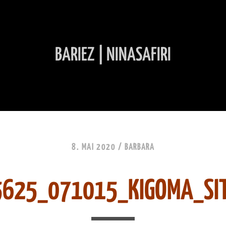
BARIEZ | NINASAFIRI
INHALT ÜBERSPRINGEN
8. MAI 2020 /
BARBARA
5625_071015_KIGOMA_SIT