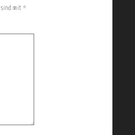
r sind mit
*