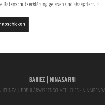
ie
Datenschutzerklärung
gelesen und akzeptiert.
*
BARIEZ | NINASAFIRI
INAJIFUNZA | POPULÄRWISSENSCHAFTLICHES • NINAIPEND