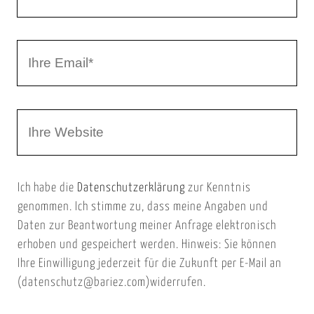
r
h
r
I
N
h
a
r
m
W
e
e
e
E
b
m
Ich habe die
Datenschutzerklärung
zur Kenntnis
s
a
genommen. Ich stimme zu, dass meine Angaben und
e
i
Daten zur Beantwortung meiner Anfrage elektronisch
i
l
erhoben und gespeichert werden. Hinweis: Sie können
t
Ihre Einwilligung jederzeit für die Zukunft per E-Mail an
(datenschutz@bariez.com)widerrufen.
e
n