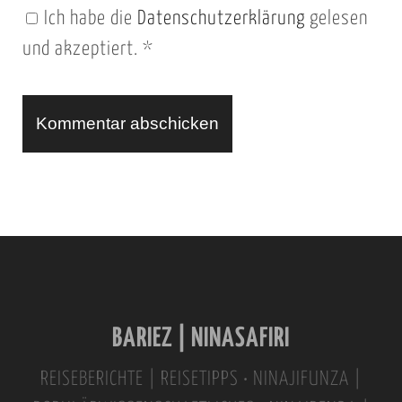
Ich habe die
Datenschutzerklärung
gelesen
U
und akzeptiert.
*
R
L
A
l
t
e
r
n
BARIEZ | NINASAFIRI
a
t
REISEBERICHTE | REISETIPPS • NINAJIFUNZA |
i