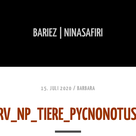
BARIEZ | NINASAFIRI
INHALT ÜBERSPRINGEN
15. JULI 2020 /
BARBARA
RV_NP_TIERE_PYCNONOTUS