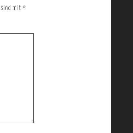
r sind mit
*