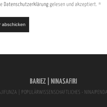
ie
Datenschutzerklärung
gelesen und akzeptiert.
*
BARIEZ | NINASAFIRI
INAJIFUNZA | POPULÄRWISSENSCHAFTLICHES • NINAIPEND