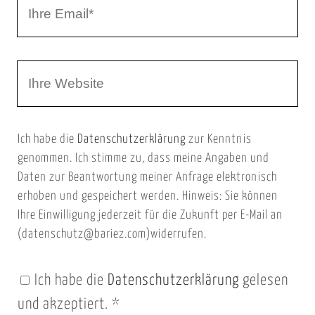
I
N
h
a
r
m
W
e
e
e
E
b
m
Ich habe die
Datenschutzerklärung
zur Kenntnis
s
a
genommen. Ich stimme zu, dass meine Angaben und
e
i
Daten zur Beantwortung meiner Anfrage elektronisch
i
l
erhoben und gespeichert werden. Hinweis: Sie können
t
Ihre Einwilligung jederzeit für die Zukunft per E-Mail an
(datenschutz@bariez.com)widerrufen.
e
n
Ich habe die
Datenschutzerklärung
gelesen
U
und akzeptiert.
*
R