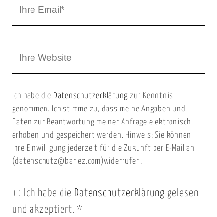
I
N
h
a
r
m
W
e
e
e
E
b
m
Ich habe die
Datenschutzerklärung
zur Kenntnis
s
a
genommen. Ich stimme zu, dass meine Angaben und
e
i
Daten zur Beantwortung meiner Anfrage elektronisch
i
l
erhoben und gespeichert werden. Hinweis: Sie können
t
Ihre Einwilligung jederzeit für die Zukunft per E-Mail an
(datenschutz@bariez.com)widerrufen.
e
n
Ich habe die
Datenschutzerklärung
gelesen
U
und akzeptiert.
*
R