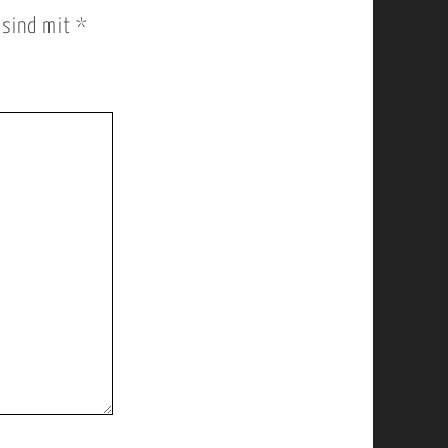
r sind mit
*