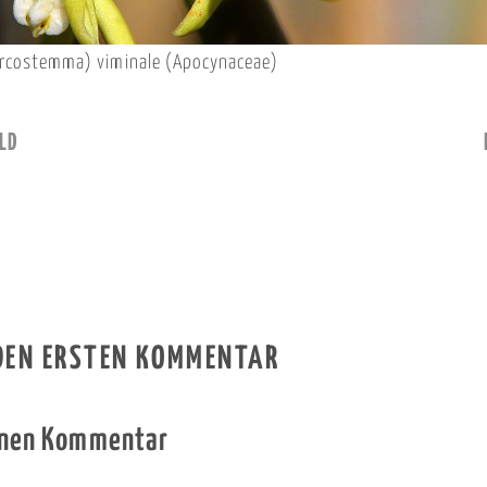
rcostemma) viminale (Apocynaceae)
LD
 DEN ERSTEN KOMMENTAR
inen Kommentar