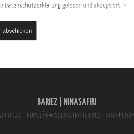
ie
Datenschutzerklärung
gelesen und akzeptiert.
*
BARIEZ | NINASAFIRI
INAJIFUNZA | POPULÄRWISSENSCHAFTLICHES • NINAIPEND