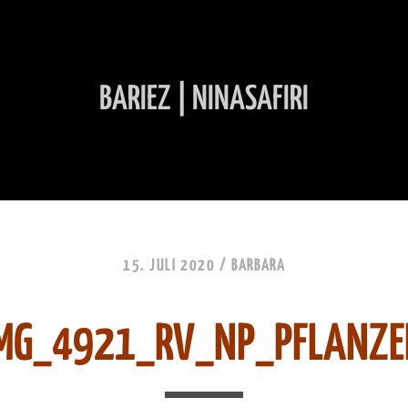
BARIEZ | NINASAFIRI
INHALT ÜBERSPRINGEN
15. JULI 2020 /
BARBARA
MG_4921_RV_NP_PFLANZ