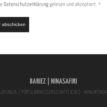
ie
Datenschutzerklärung
gelesen und akzeptiert.
*
BARIEZ | NINASAFIRI
INAJIFUNZA | POPULÄRWISSENSCHAFTLICHES • NINAIPEND