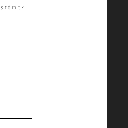
r sind mit
*