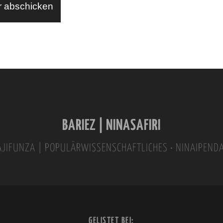
BARIEZ | NINASAFIRI
INAJIFUNZA | POPULÄRWISSENSCHAFTLICHES • NINAIPEND
GELISTET BEI: