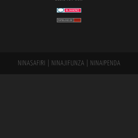
NINASAFIRI | NINAJIFUNZA | NINAIPENDA