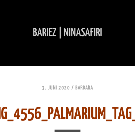
BARIEZ | NINASAFIRI
INHALT ÜBERSPRINGEN
3. JUNI 2020 /
BARBARA
MG_4556_PALMARIUM_TAG