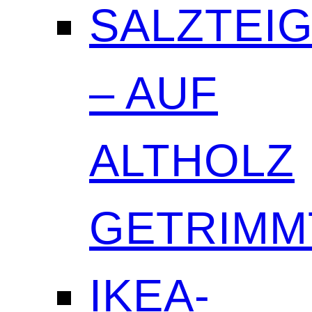
SALZTEI
– AUF
ALTHOLZ
GETRIMM
IKEA-