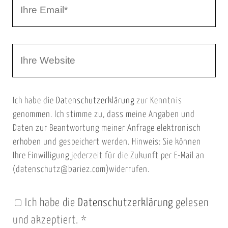
I
N
h
a
r
m
W
e
e
e
E
b
m
Ich habe die
Datenschutzerklärung
zur Kenntnis
s
a
genommen. Ich stimme zu, dass meine Angaben und
e
i
Daten zur Beantwortung meiner Anfrage elektronisch
i
l
erhoben und gespeichert werden. Hinweis: Sie können
t
Ihre Einwilligung jederzeit für die Zukunft per E-Mail an
(datenschutz@bariez.com)widerrufen.
e
n
Ich habe die
Datenschutzerklärung
gelesen
U
und akzeptiert.
*
R