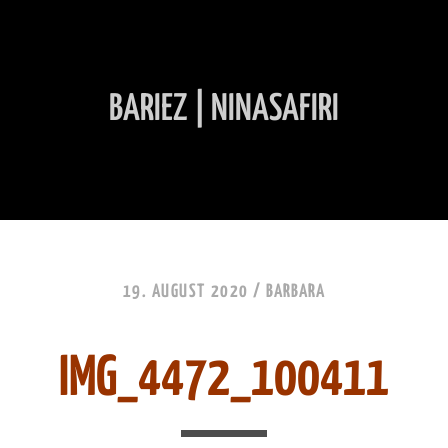
BARIEZ | NINASAFIRI
INHALT ÜBERSPRINGEN
19. AUGUST 2020 /
BARBARA
IMG_4472_100411