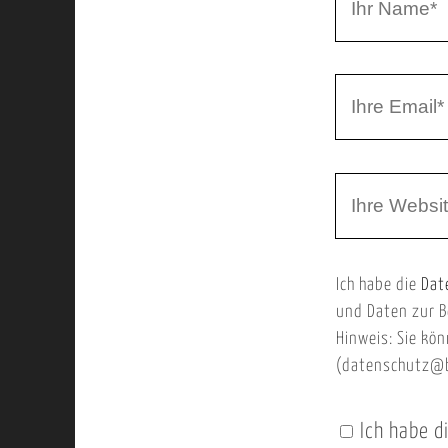
r
h
r
I
N
h
a
r
m
W
e
e
e
E
b
m
Ich habe die
Dat
s
a
und Daten zur B
e
i
Hinweis: Sie kön
i
l
(datenschutz@b
t
e
Ich habe d