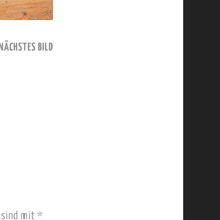
NÄCHSTES BILD
r sind mit
*