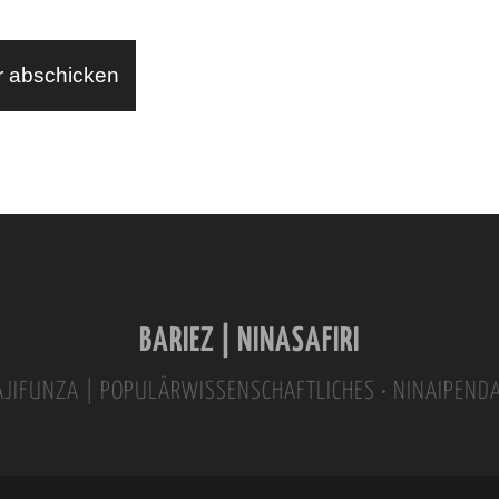
BARIEZ | NINASAFIRI
INAJIFUNZA | POPULÄRWISSENSCHAFTLICHES • NINAIPEND