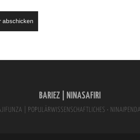
BARIEZ | NINASAFIRI
INAJIFUNZA | POPULÄRWISSENSCHAFTLICHES • NINAIPEND