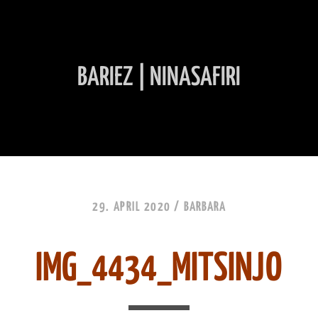
BARIEZ | NINASAFIRI
INHALT ÜBERSPRINGEN
29. APRIL 2020 /
BARBARA
IMG_4434_MITSINJO