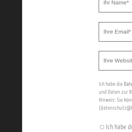
r
h
r
I
N
h
a
r
m
W
e
e
e
E
b
m
Ich habe die
Dat
s
a
und Daten zur B
e
i
Hinweis: Sie kön
i
l
(datenschutz@b
t
e
Ich habe d