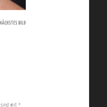
NÄCHSTES BILD
r sind mit
*