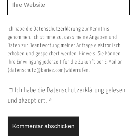
W
e
e
e
E
b
m
Ich habe die
Datenschutzerklärung
zur Kenntnis
s
a
genommen. Ich stimme zu, dass meine Angaben und
e
i
Daten zur Beantwortung meiner Anfrage elektronisch
i
l
erhoben und gespeichert werden. Hinweis: Sie können
t
Ihre Einwilligung jederzeit für die Zukunft per E-Mail an
(datenschutz@bariez.com)widerrufen.
e
n
Ich habe die
Datenschutzerklärung
gelesen
U
und akzeptiert.
*
R
L