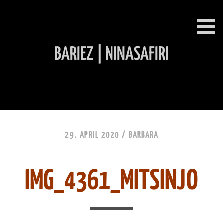
BARIEZ | NINASAFIRI
INHALT ÜBERSPRINGEN
29. APRIL 2020 /
BARBARA
IMG_4361_MITSINJO