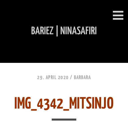
BARIEZ | NINASAFIRI
INHALT ÜBERSPRINGEN
29. APRIL 2020 /
BARBARA
IMG_4342_MITSINJO