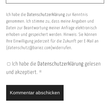
E
b
m
Ich habe die
Datenschutzerklärung
zur Kenntnis
s
a
genommen. Ich stimme zu, dass meine Angaben und
e
i
Daten zur Beantwortung meiner Anfrage elektronisch
i
l
erhoben und gespeichert werden. Hinweis: Sie können
t
Ihre Einwilligung jederzeit für die Zukunft per E-Mail an
(datenschutz@bariez.com)widerrufen.
e
n
Ich habe die
Datenschutzerklärung
gelesen
U
und akzeptiert.
*
R
L