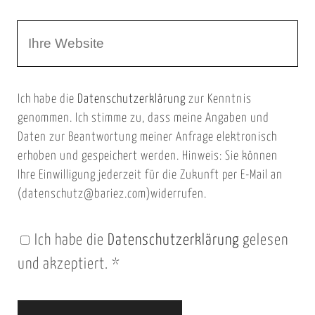
r
m
W
e
e
e
E
b
m
Ich habe die
Datenschutzerklärung
zur Kenntnis
s
a
genommen. Ich stimme zu, dass meine Angaben und
e
i
Daten zur Beantwortung meiner Anfrage elektronisch
i
l
erhoben und gespeichert werden. Hinweis: Sie können
t
Ihre Einwilligung jederzeit für die Zukunft per E-Mail an
(datenschutz@bariez.com)widerrufen.
e
n
Ich habe die
Datenschutzerklärung
gelesen
U
und akzeptiert.
*
R
L