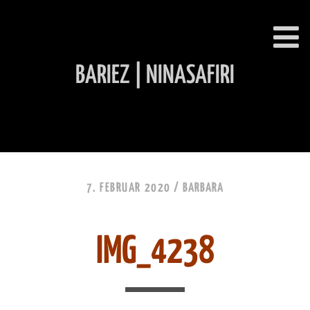
BARIEZ | NINASAFIRI
INHALT ÜBERSPRINGEN
7. FEBRUAR 2020 /
BARBARA
IMG_4238