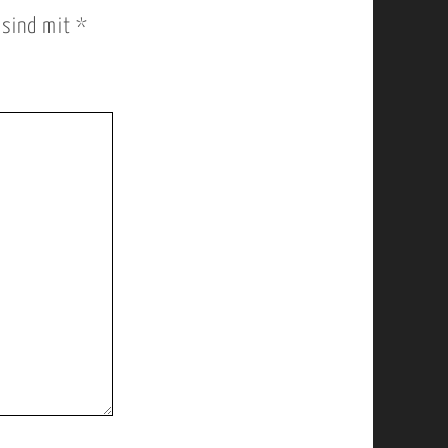
r sind mit
*