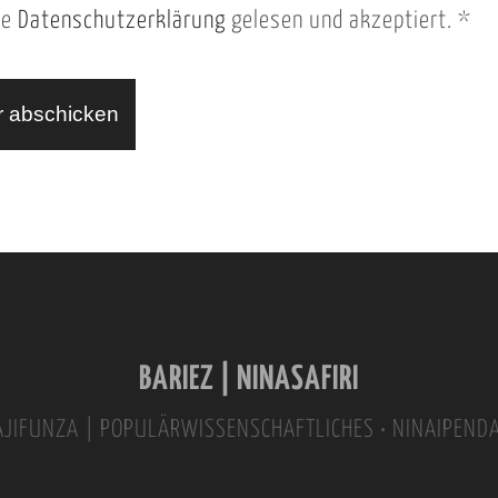
ie
Datenschutzerklärung
gelesen und akzeptiert.
*
BARIEZ | NINASAFIRI
INAJIFUNZA | POPULÄRWISSENSCHAFTLICHES • NINAIPEND