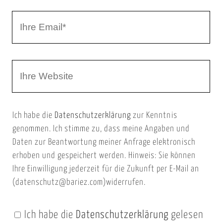
r
I
N
h
a
r
m
W
e
e
e
E
b
m
Ich habe die
Datenschutzerklärung
zur Kenntnis
s
a
genommen. Ich stimme zu, dass meine Angaben und
e
i
Daten zur Beantwortung meiner Anfrage elektronisch
i
l
erhoben und gespeichert werden. Hinweis: Sie können
t
Ihre Einwilligung jederzeit für die Zukunft per E-Mail an
(datenschutz@bariez.com)widerrufen.
e
n
Ich habe die
Datenschutzerklärung
gelesen
U