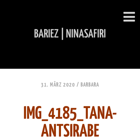
BARIEZ | NINASAFIRI
INHALT ÜBERSPRINGEN
31. MÄRZ 2020 /
BARBARA
IMG_4185_TANA-
ANTSIRABE