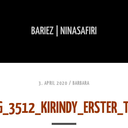
BARIEZ | NINASAFIRI
INHALT ÜBERSPRINGEN
3. APRIL 2020 /
BARBARA
G_3512_KIRINDY_ERSTER_