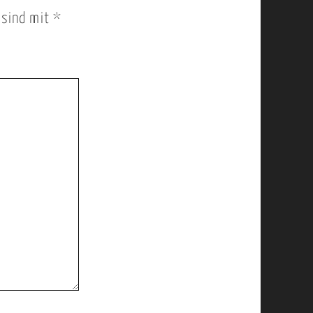
r sind mit
*