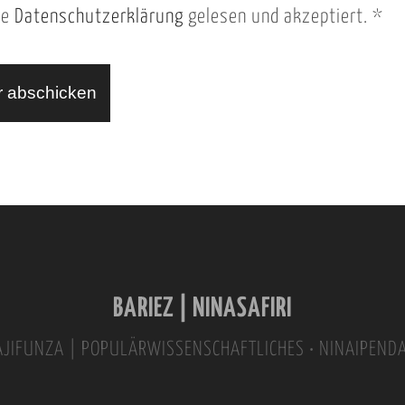
ie
Datenschutzerklärung
gelesen und akzeptiert.
*
BARIEZ | NINASAFIRI
INAJIFUNZA | POPULÄRWISSENSCHAFTLICHES • NINAIPEND