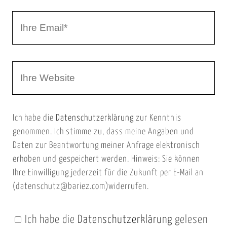
r
I
N
h
a
r
m
W
e
e
e
E
b
m
Ich habe die
Datenschutzerklärung
zur Kenntnis
s
a
genommen. Ich stimme zu, dass meine Angaben und
e
i
Daten zur Beantwortung meiner Anfrage elektronisch
i
l
erhoben und gespeichert werden. Hinweis: Sie können
t
Ihre Einwilligung jederzeit für die Zukunft per E-Mail an
(datenschutz@bariez.com)widerrufen.
e
n
Ich habe die
Datenschutzerklärung
gelesen
U