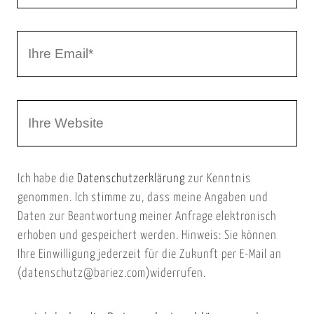
r
I
N
h
a
r
m
W
e
e
e
E
b
m
Ich habe die
Datenschutzerklärung
zur Kenntnis
s
a
genommen. Ich stimme zu, dass meine Angaben und
e
i
Daten zur Beantwortung meiner Anfrage elektronisch
i
l
erhoben und gespeichert werden. Hinweis: Sie können
t
Ihre Einwilligung jederzeit für die Zukunft per E-Mail an
(datenschutz@bariez.com)widerrufen.
e
n