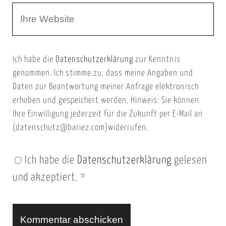
W
e
e
e
E
b
m
Ich habe die
Datenschutzerklärung
zur Kenntnis
s
a
genommen. Ich stimme zu, dass meine Angaben und
e
i
Daten zur Beantwortung meiner Anfrage elektronisch
i
l
erhoben und gespeichert werden. Hinweis: Sie können
t
Ihre Einwilligung jederzeit für die Zukunft per E-Mail an
(datenschutz@bariez.com)widerrufen.
e
n
Ich habe die
Datenschutzerklärung
gelesen
U
und akzeptiert.
*
R
L