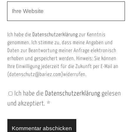
W
e
e
e
E
b
m
Ich habe die
Datenschutzerklärung
zur Kenntnis
s
a
genommen. Ich stimme zu, dass meine Angaben und
e
i
Daten zur Beantwortung meiner Anfrage elektronisch
i
l
erhoben und gespeichert werden. Hinweis: Sie können
t
Ihre Einwilligung jederzeit für die Zukunft per E-Mail an
(datenschutz@bariez.com)widerrufen.
e
n
Ich habe die
Datenschutzerklärung
gelesen
U
und akzeptiert.
*
R
L