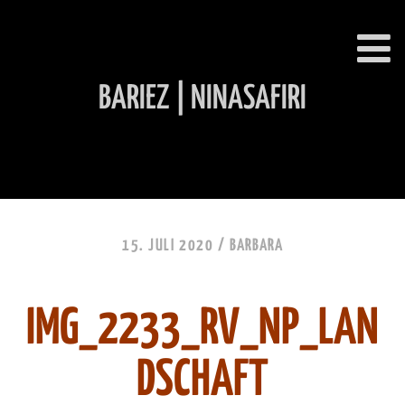
BARIEZ | NINASAFIRI
INHALT ÜBERSPRINGEN
15. JULI 2020 /
BARBARA
IMG_2233_RV_NP_LAN
DSCHAFT