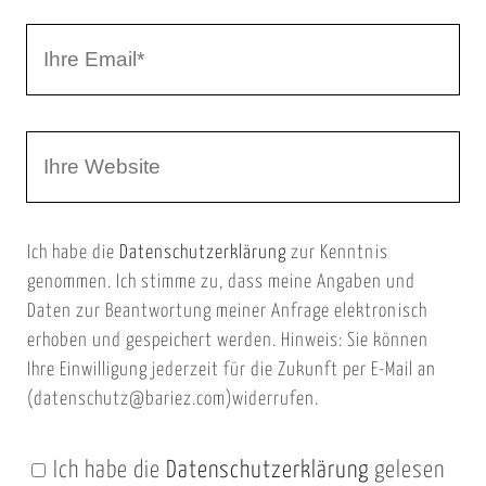
r
I
N
h
a
r
m
W
e
e
e
E
b
m
Ich habe die
Datenschutzerklärung
zur Kenntnis
s
a
genommen. Ich stimme zu, dass meine Angaben und
e
i
Daten zur Beantwortung meiner Anfrage elektronisch
i
l
erhoben und gespeichert werden. Hinweis: Sie können
t
Ihre Einwilligung jederzeit für die Zukunft per E-Mail an
(datenschutz@bariez.com)widerrufen.
e
n
Ich habe die
Datenschutzerklärung
gelesen
U