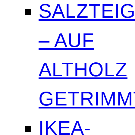
SALZTEI
– AUF
ALTHOLZ
GETRIMM
IKEA-