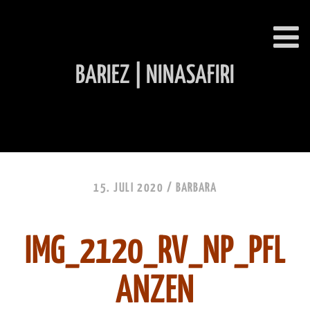
BARIEZ | NINASAFIRI
INHALT ÜBERSPRINGEN
15. JULI 2020 /
BARBARA
IMG_2120_RV_NP_PFL
ANZEN