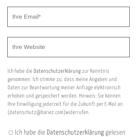
r
I
N
h
a
r
m
W
e
e
e
E
b
m
Ich habe die
Datenschutzerklärung
zur Kenntnis
s
a
genommen. Ich stimme zu, dass meine Angaben und
e
i
Daten zur Beantwortung meiner Anfrage elektronisch
i
l
erhoben und gespeichert werden. Hinweis: Sie können
t
Ihre Einwilligung jederzeit für die Zukunft per E-Mail an
(datenschutz@bariez.com)widerrufen.
e
n
Ich habe die
Datenschutzerklärung
gelesen
U