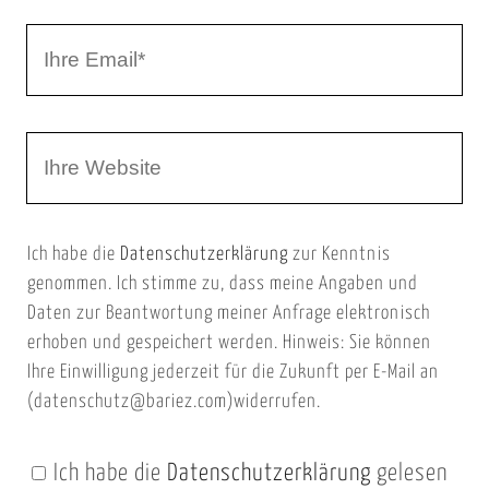
r
I
N
h
a
r
m
W
e
e
e
E
b
m
Ich habe die
Datenschutzerklärung
zur Kenntnis
s
a
genommen. Ich stimme zu, dass meine Angaben und
e
i
Daten zur Beantwortung meiner Anfrage elektronisch
i
l
erhoben und gespeichert werden. Hinweis: Sie können
t
Ihre Einwilligung jederzeit für die Zukunft per E-Mail an
(datenschutz@bariez.com)widerrufen.
e
n
Ich habe die
Datenschutzerklärung
gelesen
U