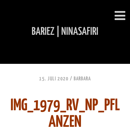
BARIEZ | NINASAFIRI
INHALT ÜBERSPRINGEN
15. JULI 2020 /
BARBARA
IMG_1979_RV_NP_PFL
ANZEN