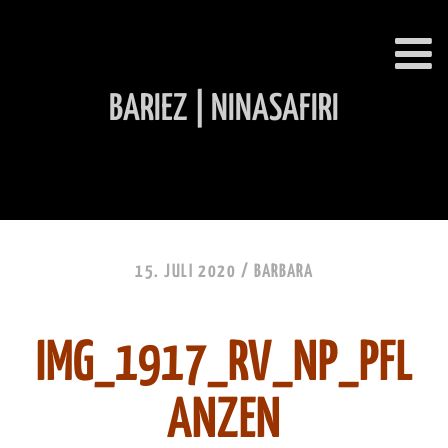
BARIEZ | NINASAFIRI
INHALT ÜBERSPRINGEN
15. JULI 2020 /
BARBARA
IMG_1917_RV_NP_PFL
ANZEN