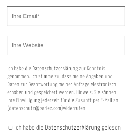
r
I
N
h
a
r
m
W
e
e
e
E
b
m
Ich habe die
Datenschutzerklärung
zur Kenntnis
s
a
genommen. Ich stimme zu, dass meine Angaben und
e
i
Daten zur Beantwortung meiner Anfrage elektronisch
i
l
erhoben und gespeichert werden. Hinweis: Sie können
t
Ihre Einwilligung jederzeit für die Zukunft per E-Mail an
(datenschutz@bariez.com)widerrufen.
e
n
Ich habe die
Datenschutzerklärung
gelesen
U