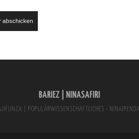
BARIEZ | NINASAFIRI
INAJIFUNZA | POPULÄRWISSENSCHAFTLICHES • NINAIPEND