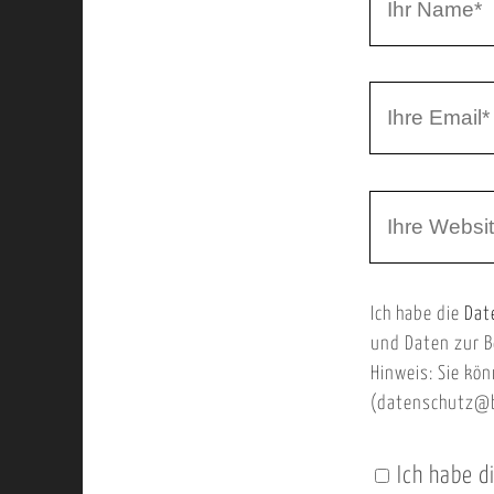
r
h
r
I
N
h
a
r
m
W
e
e
e
E
b
m
Ich habe die
Dat
s
a
und Daten zur B
e
i
Hinweis: Sie kön
i
l
(datenschutz@b
t
e
Ich habe d