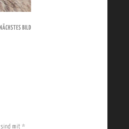
NÄCHSTES BILD
r sind mit
*