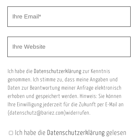
r
I
N
h
a
r
m
W
e
e
e
E
b
m
Ich habe die
Datenschutzerklärung
zur Kenntnis
s
a
genommen. Ich stimme zu, dass meine Angaben und
e
i
Daten zur Beantwortung meiner Anfrage elektronisch
i
l
erhoben und gespeichert werden. Hinweis: Sie können
t
Ihre Einwilligung jederzeit für die Zukunft per E-Mail an
(datenschutz@bariez.com)widerrufen.
e
n
Ich habe die
Datenschutzerklärung
gelesen
U