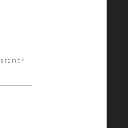
r sind mit
*