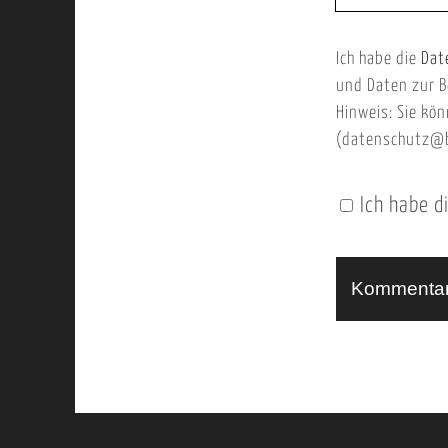
E
b
m
Ich habe die
Dat
s
a
und Daten zur B
e
i
Hinweis: Sie kön
i
l
(datenschutz@b
t
e
Ich habe d
n
U
R
L
A
l
t