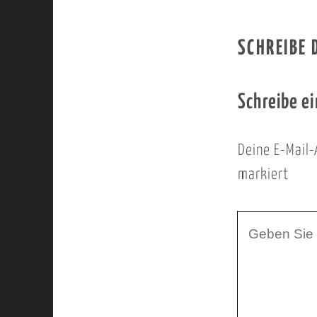
SCHREIBE
Schreibe e
Deine E-Mail-
markiert
I
h
r
K