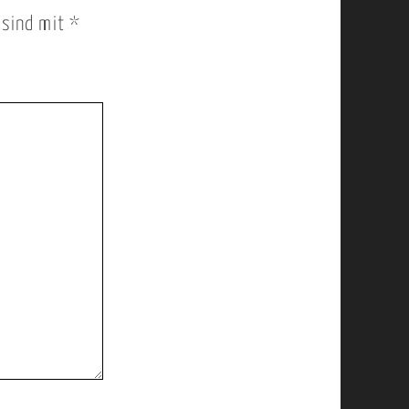
r sind mit
*