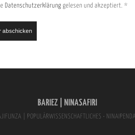
ie
Datenschutzerklärung
gelesen und akzeptiert.
*
BARIEZ | NINASAFIRI
INAJIFUNZA | POPULÄRWISSENSCHAFTLICHES • NINAIPEND