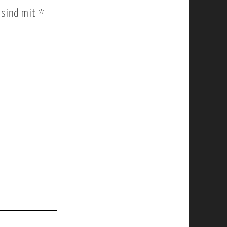
r sind mit
*