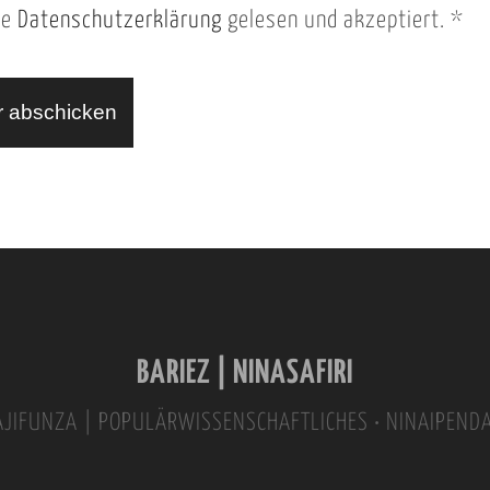
ie
Datenschutzerklärung
gelesen und akzeptiert.
*
BARIEZ | NINASAFIRI
INAJIFUNZA | POPULÄRWISSENSCHAFTLICHES • NINAIPEND