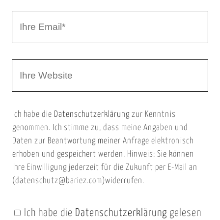
r
I
N
h
a
r
m
W
e
e
e
E
b
m
Ich habe die
Datenschutzerklärung
zur Kenntnis
s
a
genommen. Ich stimme zu, dass meine Angaben und
e
i
Daten zur Beantwortung meiner Anfrage elektronisch
i
l
erhoben und gespeichert werden. Hinweis: Sie können
t
Ihre Einwilligung jederzeit für die Zukunft per E-Mail an
(datenschutz@bariez.com)widerrufen.
e
n
Ich habe die
Datenschutzerklärung
gelesen
U