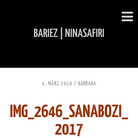
BARIEZ | NINASAFIRI
INHALT ÜBERSPRINGEN
4. MÄRZ 2020 /
BARBARA
IMG_2646_SANABOZI_
2017